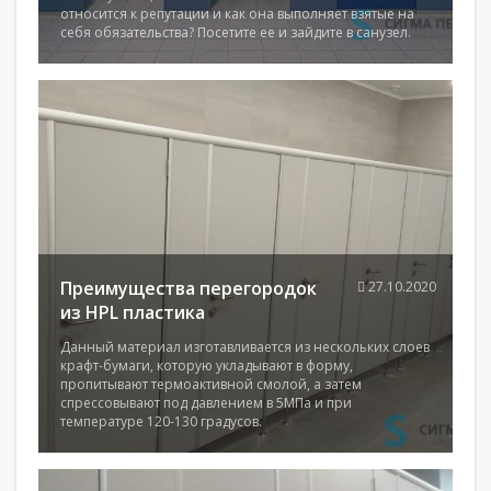
относится к репутации и как она выполняет взятые на
себя обязательства? Посетите ее и зайдите в санузел.
Преимущества перегородок
27.10.2020
из HPL пластика
Данный материал изготавливается из нескольких слоев
крафт-бумаги, которую укладывают в форму,
пропитывают термоактивной смолой, а затем
спрессовывают под давлением в 5МПа и при
температуре 120-130 градусов.