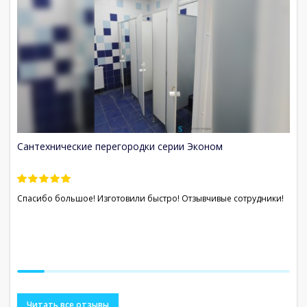
Сантехнические перегородки серии Эконом
С
Спасибо большое! Изготовили быстро! Отзывчивые сотрудники!
От
Са
вы
Читать все отзывы