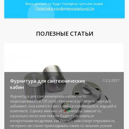
Ваши данные не будут переданы третьим лицам.
Политика конфиденциальности
ПОЛЕЗНЫЕ СТАТЬИ
Фурнитура для сантехнических
2.3.2017
кабин
Фурнитура для сантехнических кабин часто
недооценивается. Об этой «технической» детали нередко
забывают, она кажется само собой разумеющейся, идущей в
комплекте. Однако именно от фурнитуры зависит то,
насколько легко или тяжело будет пользоваться
конкретными модулями, как быстро они станут открываться,
не нужно ли станет прикладывать какие-то лишние усилия